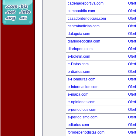
cadenadeportiva.com
Ofer
campoaldia.com
Ofer
cazadordenoticias.com
Ofer
centralnoticias.com
Ofer
dataguia.com
Ofer
diariodecocina.com
Ofer
diarioperu.com
Ofer
e-boletin.com
Ofer
e-Datos.com
Ofer
e-diarios.com
Ofer
e-Honduras.com
Ofer
e-Informacion.com
Ofer
e-mapa.com
Ofer
e-opiniones.com
Ofer
e-periodicos.com
Ofer
e-periodismo.com
Ofer
ediarios.com
Ofer
forodeperiodistas.com
Ofer