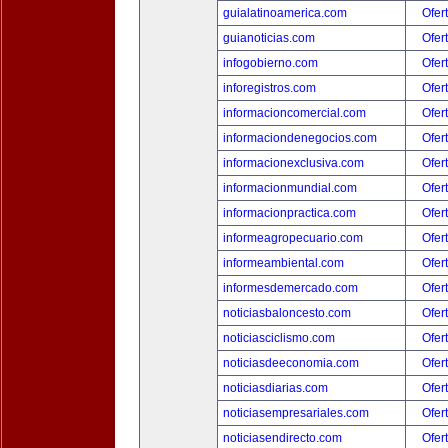
guialatinoamerica.com
Ofer
guianoticias.com
Ofer
infogobierno.com
Ofer
inforegistros.com
Ofer
informacioncomercial.com
Ofer
informaciondenegocios.com
Ofer
informacionexclusiva.com
Ofer
informacionmundial.com
Ofer
informacionpractica.com
Ofer
informeagropecuario.com
Ofer
informeambiental.com
Ofer
informesdemercado.com
Ofer
noticiasbaloncesto.com
Ofer
noticiasciclismo.com
Ofer
noticiasdeeconomia.com
Ofer
noticiasdiarias.com
Ofer
noticiasempresariales.com
Ofer
noticiasendirecto.com
Ofer