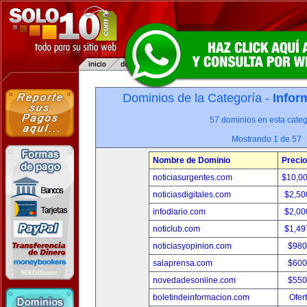
Dominios de la Categoría -
Infor
57 dominios en esta categ
Mostrando 1 de 57
Nombre de Dominio
Precio
noticiasurgentes.com
$10,0
noticiasdigitales.com
$2,50
infodiario.com
$2,00
noticlub.com
$1,49
noticiasyopinion.com
$980
salaprensa.com
$600
novedadesonline.com
$550
boletindeinformacion.com
Ofer