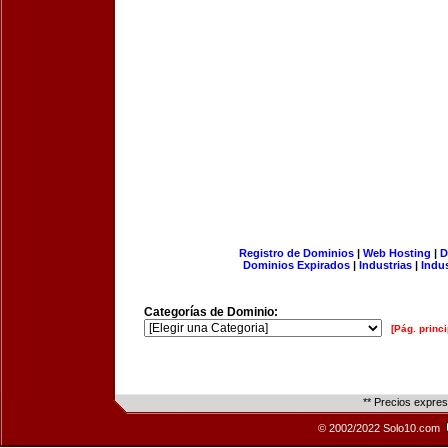
Registro de Dominios
|
Web Hosting
|
D
Dominios Expirados
|
Industrias
|
Indu
Categorías de Dominio:
[Pág. princi
** Precios expre
© 2002/2022 Solo10.com