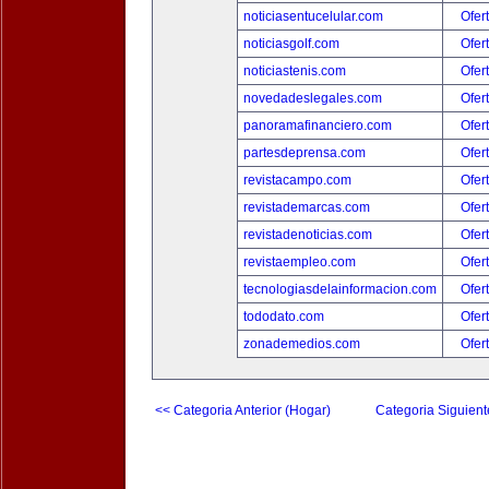
noticiasentucelular.com
Ofer
noticiasgolf.com
Ofer
noticiastenis.com
Ofer
novedadeslegales.com
Ofer
panoramafinanciero.com
Ofer
partesdeprensa.com
Ofer
revistacampo.com
Ofer
revistademarcas.com
Ofer
revistadenoticias.com
Ofer
revistaempleo.com
Ofer
tecnologiasdelainformacion.com
Ofer
tododato.com
Ofer
zonademedios.com
Ofer
<< Categoria Anterior (Hogar)
Categoria Siguient