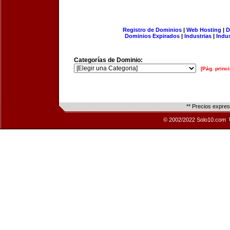
Registro de Dominios
|
Web Hosting
|
D
Dominios Expirados
|
Industrias
|
Indu
Categorías de Dominio:
[Pág. princi
** Precios expre
© 2002/2022 Solo10.com