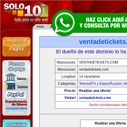
ventadeticket
El dueño de este dominio lo ha
Mayusculas:
VENTADETICKETS.COM
Minusculas:
ventadetickets.com
Longitud:
14 caracteres
Categorias:
TelevisiÃ³n y EspectÃ¡culos
,
Ve
Precio:
Realizar una oferta!
Visitar!
ventadetickets.com
Serán consideradas ofer
Realizar una Oferta