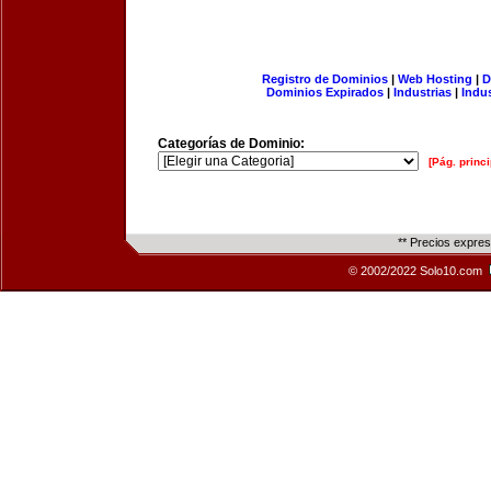
Registro de Dominios
|
Web Hosting
|
D
Dominios Expirados
|
Industrias
|
Indu
Categorías de Dominio:
[Pág. princi
** Precios expre
© 2002/2022 Solo10.com