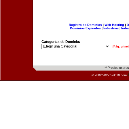
Registro de Dominios
|
Web Hosting
|
D
Dominios Expirados
|
Industrias
|
Indu
Categorías de Dominio:
[Pág. princi
** Precios expre
© 2002/2022 Solo10.com