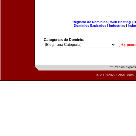
Registro de Dominios
|
Web Hosting
|
D
Dominios Expirados
|
Industrias
|
Indu
Categorías de Dominio:
[Pág. princi
** Precios expre
© 2002/2022 Solo10.com