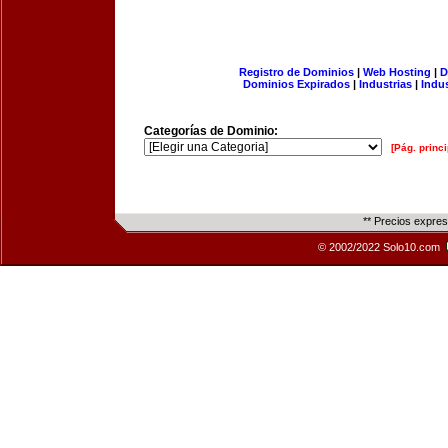
Registro de Dominios
|
Web Hosting
|
D
Dominios Expirados
|
Industrias
|
Indu
Categorías de Dominio:
[Pág. princi
** Precios expre
© 2002/2022 Solo10.com