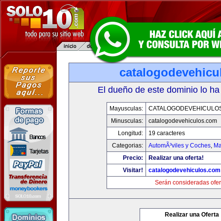
catalogodevehicu
El dueño de este dominio lo ha
Mayusculas:
CATALOGODEVEHICULO
Minusculas:
catalogodevehiculos.com
Longitud:
19 caracteres
Categorias:
AutomÃ³viles y Coches
,
Ma
Precio:
Realizar una oferta!
Visitar!
catalogodevehiculos.com
Serán consideradas ofer
Realizar una Oferta