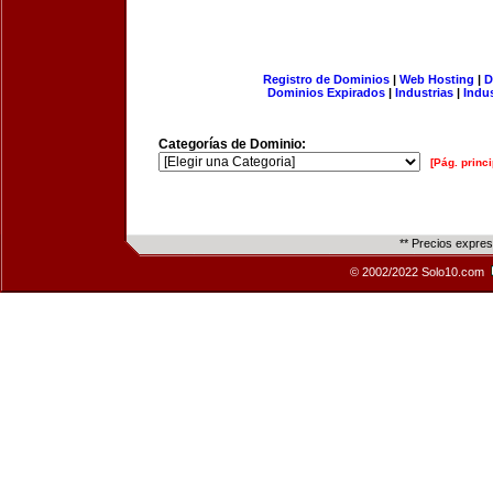
Registro de Dominios
|
Web Hosting
|
D
Dominios Expirados
|
Industrias
|
Indu
Categorías de Dominio:
[Pág. princi
** Precios expre
© 2002/2022 Solo10.com