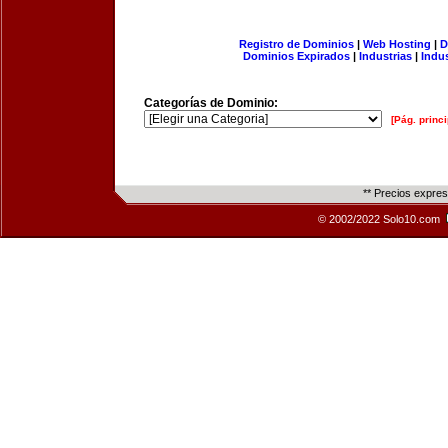
Registro de Dominios
|
Web Hosting
|
D
Dominios Expirados
|
Industrias
|
Indu
Categorías de Dominio:
[Pág. princi
** Precios expre
© 2002/2022 Solo10.com