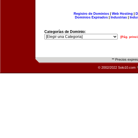
Registro de Dominios
|
Web Hosting
|
D
Dominios Expirados
|
Industrias
|
Indu
Categorías de Dominio:
[Pág. princi
** Precios expre
© 2002/2022 Solo10.com