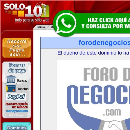
forodenegocio
El dueño de este dominio lo ha