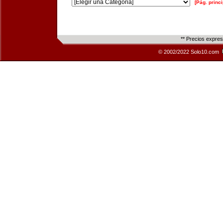
[Pág. princi
** Precios expre
© 2002/2022 Solo10.com