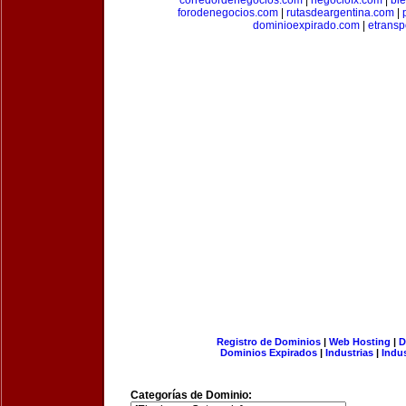
corredordenegocios.com
|
negociofx.com
|
bi
forodenegocios.com
|
rutasdeargentina.com
|
dominioexpirado.com
|
etransp
Registro de Dominios
|
Web Hosting
|
D
Dominios Expirados
|
Industrias
|
Indu
Categorías de Dominio: