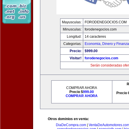
Mayusculas:
FORODENEGOCIOS.COM
Minusculas:
forodenegocios.com
Longitud:
14 caracteres
Categorias:
Economia, Dinero y Finanz
Precio:
$999.00
Visitar!
forodenegocios.com
Serán consideradas ofer
R
COMPRAR AHORA
Precio $
999.00
Precio 
COMPRAR AHORA
Otros dominios en venta:
DiaDeCompra.com
|
VentaDeAutomotores.co