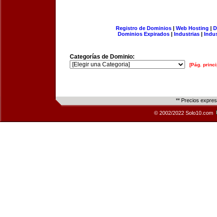
Registro de Dominios
|
Web Hosting
|
D
Dominios Expirados
|
Industrias
|
Indu
Categorías de Dominio:
[Pág. princi
** Precios expre
© 2002/2022 Solo10.com