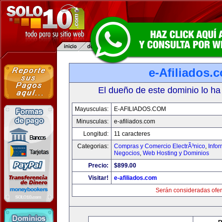
e-Afiliados.
El dueño de este dominio lo ha
Mayusculas:
E-AFILIADOS.COM
Minusculas:
e-afiliados.com
Longitud:
11 caracteres
Categorias:
Compras y Comercio ElectrÃ³nico
,
Info
Negocios
,
Web Hosting y Dominios
Precio:
$899.00
Visitar!
e-afiliados.com
Serán consideradas ofer