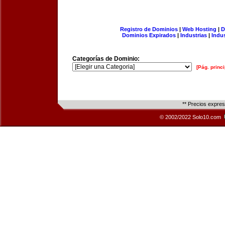
Registro de Dominios
|
Web Hosting
|
D
Dominios Expirados
|
Industrias
|
Indu
Categorías de Dominio:
[Pág. princi
** Precios expre
© 2002/2022 Solo10.com