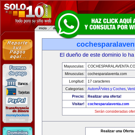
cochesparalaven
El dueño de este dominio lo ha
Mayusculas:
COCHESPARALAVENTA.C
Minusculas:
cochesparalaventa.com
Longitud:
17 caracteres
Categorias:
AutomÃ³viles y Coches
,
Vent
Precio:
Realizar una oferta!
Visitar!
cochesparalaventa.com
Serán consideradas ofer
Realizar una Oferta