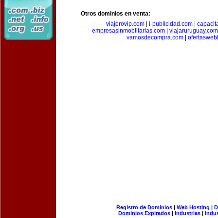
Otros dominios en venta:
viajerovip.com
|
i-publicidad.com
|
capaci
empresasinmobiliarias.com
|
viajaruruguay.com
vamosdecompra.com
|
ofertasweb
Registro de Dominios
|
Web Hosting
|
D
Dominios Expirados
|
Industrias
|
Indu