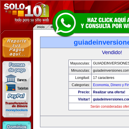
guiadeinversion
Vendido!
Mayusculas:
GUIADEINVERSIONE
Minusculas:
guiadeinversiones.co
Longitud:
17 caracteres
Categorias:
Economia, Dinero y Fi
Precio:
Realizar una oferta!
Visitar!
guiadeinversiones.c
Serán consideradas ofer