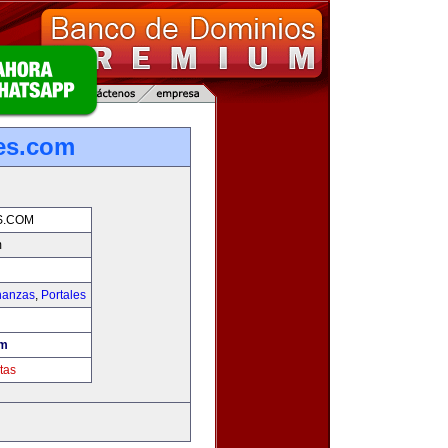
es.com
S.COM
m
nanzas
,
Portales
om
tas