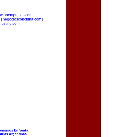
tacionempresas.com
|
|
negociosconchina.com
|
hosting.com
|
ominios En Venta
strias Argentinas