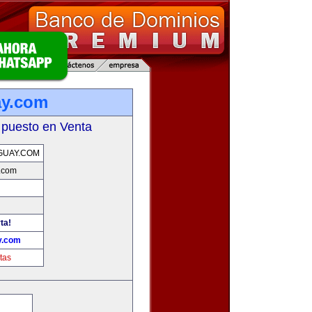
ay.com
 puesto en Venta
GUAY.COM
.com
ta!
y.com
tas