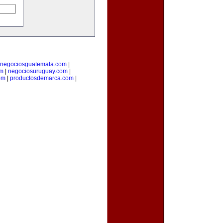
negociosguatemala.com
|
om
|
negociosuruguay.com
|
om
|
productosdemarca.com
|