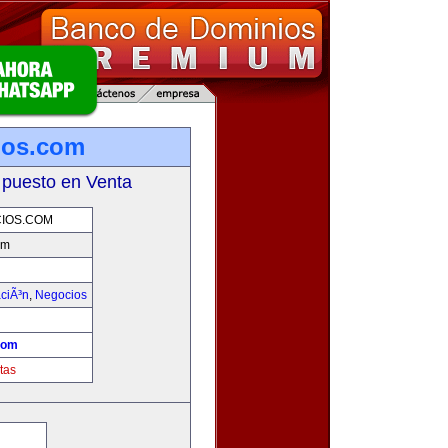
ios.com
 puesto en Venta
IOS.COM
om
aciÃ³n
,
Negocios
com
tas