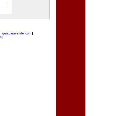
|
guiaparavender.com
|
m
|