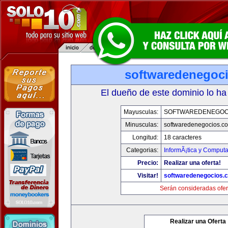
softwaredenegoc
El dueño de este dominio lo ha
Mayusculas:
SOFTWAREDENEGOC
Minusculas:
softwaredenegocios.c
Longitud:
18 caracteres
Categorias:
InformÃ¡tica y Comput
Precio:
Realizar una oferta!
Visitar!
softwaredenegocios.
Serán consideradas ofer
Realizar una Oferta