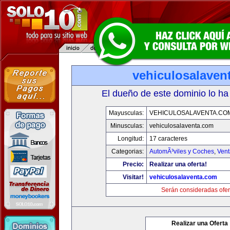
vehiculosalaven
El dueño de este dominio lo ha
Mayusculas:
VEHICULOSALAVENTA.CO
Minusculas:
vehiculosalaventa.com
Longitud:
17 caracteres
Categorias:
AutomÃ³viles y Coches
,
Vent
Precio:
Realizar una oferta!
Visitar!
vehiculosalaventa.com
Serán consideradas ofer
Realizar una Oferta