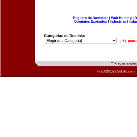
Registro de Dominios
|
Web Hosting
|
D
Dominios Expirados
|
Industrias
|
Indu
Categorías de Dominio:
[Pág. princi
** Precios expre
© 2002/2022 Solo10.com