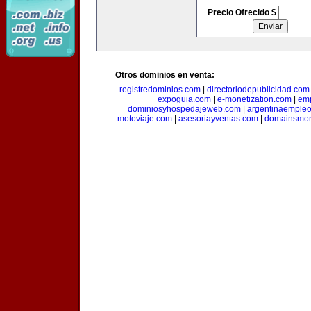
Precio Ofrecido $
Otros dominios en venta:
registredominios.com
|
directoriodepublicidad.com
expoguia.com
|
e-monetization.com
|
emp
dominiosyhospedajeweb.com
|
argentinaemple
motoviaje.com
|
asesoriayventas.com
|
domainsmon