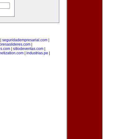
|
seguridadempresarial.com
|
resaslideres.com
|
os.com
|
sitiodeventas.com
|
etization.com
|
industrias.pe
|