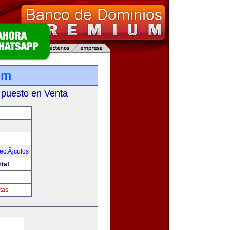
om
 puesto en Venta
ectÃ¡culos
rta!
tas