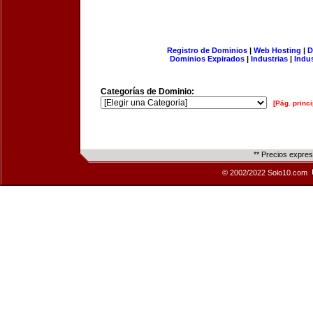
Registro de Dominios
|
Web Hosting
|
D
Dominios Expirados
|
Industrias
|
Indu
Categorías de Dominio:
[Pág. princi
** Precios expre
© 2002/2022 Solo10.com