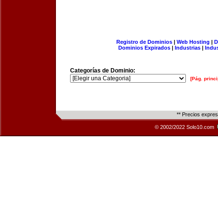
Registro de Dominios
|
Web Hosting
|
D
Dominios Expirados
|
Industrias
|
Indu
Categorías de Dominio:
[Pág. princi
** Precios expre
© 2002/2022 Solo10.com