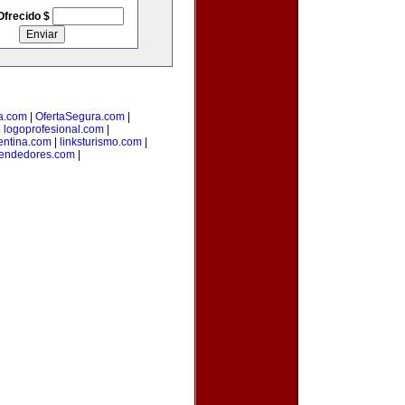
Ofrecido $
a.com
|
OfertaSegura.com
|
|
logoprofesional.com
|
entina.com
|
linksturismo.com
|
endedores.com
|