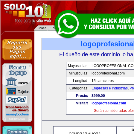
logoprofesiona
El dueño de este dominio lo ha
Mayusculas:
LOGOPROFESIONAL.CO
Minusculas:
logoprofesional.com
Longitud:
15 caracteres
Categorias:
Empresas e Industrias
,
Pr
Precio:
$999.00
Visitar!
logoprofesional.com
Serán consideradas ofer
R