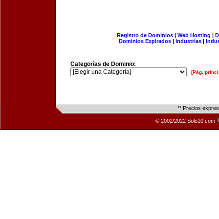
Registro de Dominios
|
Web Hosting
|
D
Dominios Expirados
|
Industrias
|
Indu
Categorías de Dominio:
[Pág. princi
** Precios expre
© 2002/2022 Solo10.com