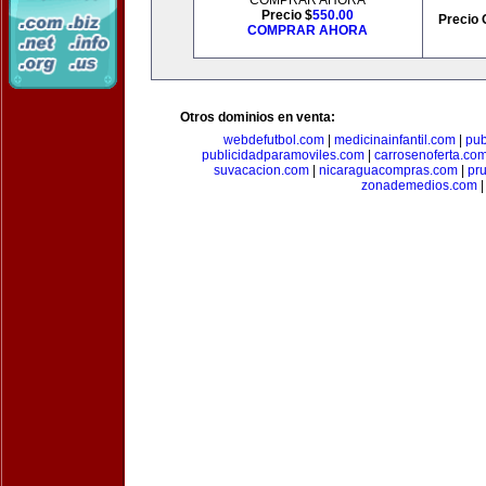
COMPRAR AHORA
Precio $
550.00
Precio 
COMPRAR AHORA
Otros dominios en venta:
webdefutbol.com
|
medicinainfantil.com
|
pub
publicidadparamoviles.com
|
carrosenoferta.co
suvacacion.com
|
nicaraguacompras.com
|
pr
zonademedios.com
|