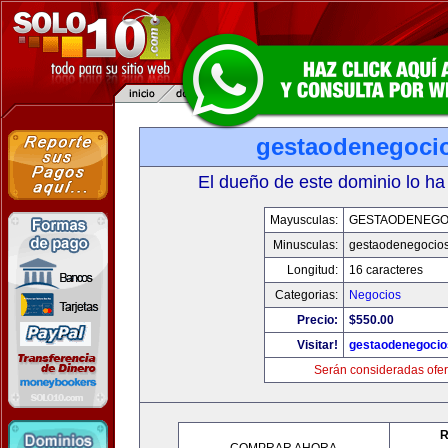
gestaodenegoci
El dueño de este dominio lo ha
Mayusculas:
GESTAODENEGO
Minusculas:
gestaodenegocio
Longitud:
16 caracteres
Categorias:
Negocios
Precio:
$550.00
Visitar!
gestaodenegoci
Serán consideradas ofer
R