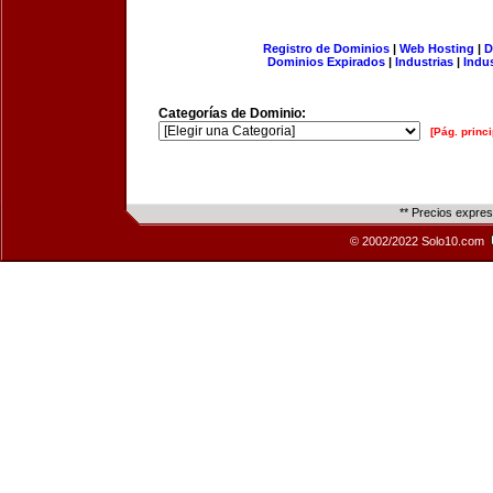
Registro de Dominios
|
Web Hosting
|
D
Dominios Expirados
|
Industrias
|
Indu
Categorías de Dominio:
[Pág. princi
** Precios expre
© 2002/2022 Solo10.com