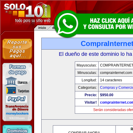
CompraInterne
El dueño de este dominio lo ha
Mayusculas:
COMPRAINTERNET
Minusculas:
comprainternet.com
Longitud:
14 caracteres
Categorias:
Compras y Comercio
Precio:
$950.00
Visitar!
comprainternet.co
Serán consideradas ofer
R