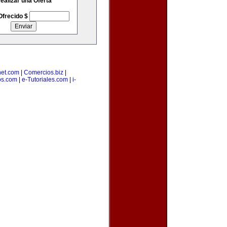
ealizar una Oferta
Ofrecido $
net.com
|
Comercios.biz
|
os.com
|
e-Tutoriales.com
|
i-