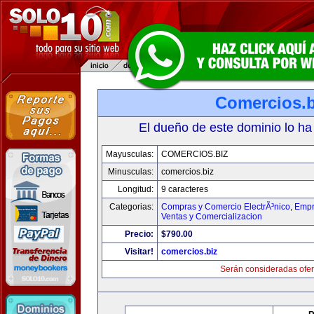
Comercios.b
El dueño de este dominio lo ha
Mayusculas:
COMERCIOS.BIZ
Minusculas:
comercios.biz
Longitud:
9 caracteres
Categorias:
Compras y Comercio ElectrÃ³nico
,
Empr
Ventas y Comercializacion
Precio:
$790.00
Visitar!
comercios.biz
Serán consideradas ofer