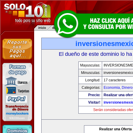
inversionesmexi
El dueño de este dominio lo ha
Mayusculas:
INVERSIONESME
Minusculas:
inversionesmexic
Longitud:
17 caracteres
Categorias:
Economia, Dinero
Precio:
Realizar una ofer
Visitar!
inversionesmexi
Serán consideradas ofer
Realizar una Oferta