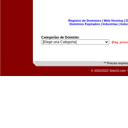
Registro de Dominios
|
Web Hosting
|
D
Dominios Expirados
|
Industrias
|
Indu
Categorías de Dominio:
[Pág. princi
** Precios expre
© 2002/2022 Solo10.com