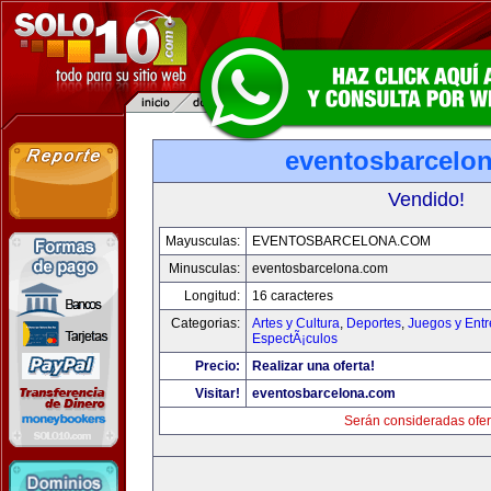
eventosbarcelo
Vendido!
Mayusculas:
EVENTOSBARCELONA.COM
Minusculas:
eventosbarcelona.com
Longitud:
16 caracteres
Categorias:
Artes y Cultura
,
Deportes
,
Juegos y Entr
EspectÃ¡culos
Precio:
Realizar una oferta!
Visitar!
eventosbarcelona.com
Serán consideradas ofer