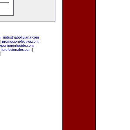
m
|
industriaboliviana.com
|
|
promocionefectiva.com
|
xportimportguide.com
|
|
iprofesionales.com
|
|