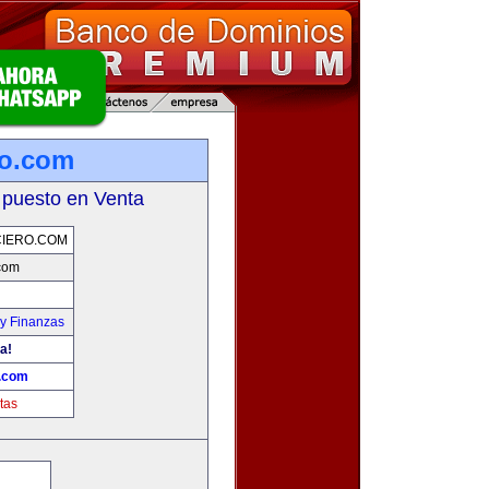
ro.com
 puesto en Venta
IERO.COM
.com
y Finanzas
a!
o.com
tas