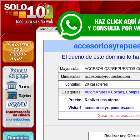
accesoriosyrepue
El dueño de este dominio lo ha
Mayusculas:
ACCESORIOSYREPUESTOS.C
Minusculas:
accesoriosyrepuestos.com
Longitud:
20 caracteres
Categorias:
AutomÃ³viles y Coches
,
Compras
Precio:
Realizar una oferta!
Visitar!
accesoriosyrepuestos.com
Serán consideradas ofer
Realizar una Oferta