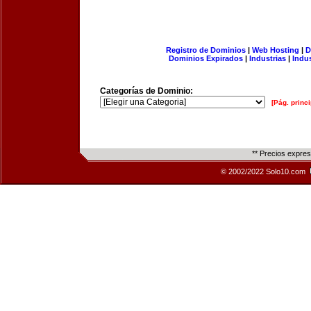
Registro de Dominios
|
Web Hosting
|
D
Dominios Expirados
|
Industrias
|
Indu
Categorías de Dominio:
[Pág. princi
** Precios expre
© 2002/2022 Solo10.com