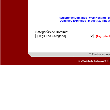
Registro de Dominios
|
Web Hosting
|
D
Dominios Expirados
|
Industrias
|
Indu
Categorías de Dominio:
[Pág. princi
** Precios expre
© 2002/2022 Solo10.com