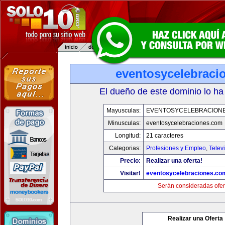
eventosycelebraci
El dueño de este dominio lo ha
Mayusculas:
EVENTOSYCELEBRACION
Minusculas:
eventosycelebraciones.com
Longitud:
21 caracteres
Categorias:
Profesiones y Empleo
,
Telev
Precio:
Realizar una oferta!
Visitar!
eventosycelebraciones.co
Serán consideradas ofer
Realizar una Oferta