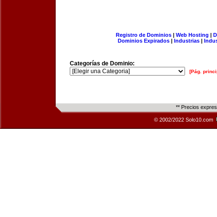
Registro de Dominios
|
Web Hosting
|
D
Dominios Expirados
|
Industrias
|
Indu
Categorías de Dominio:
[Pág. princi
** Precios expre
© 2002/2022 Solo10.com