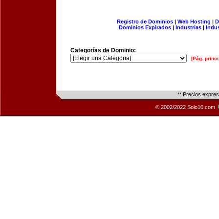
Registro de Dominios
|
Web Hosting
|
D
Dominios Expirados
|
Industrias
|
Indu
Categorías de Dominio:
[Pág. princi
** Precios expre
© 2002/2022 Solo10.com