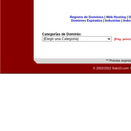
Registro de Dominios
|
Web Hosting
|
D
Dominios Expirados
|
Industrias
|
Indu
Categorías de Dominio:
[Pág. princi
** Precios expre
© 2002/2022 Solo10.com