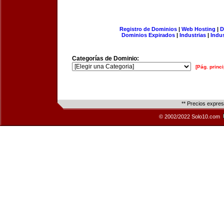
Registro de Dominios
|
Web Hosting
|
D
Dominios Expirados
|
Industrias
|
Indu
Categorías de Dominio:
[Pág. princi
** Precios expre
© 2002/2022 Solo10.com