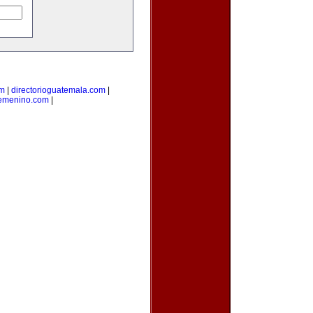
om
|
directorioguatemala.com
|
femenino.com
|