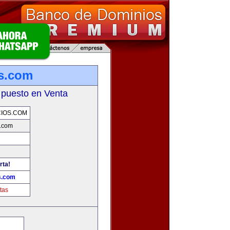
s.com
 puesto en Venta
IOS.COM
.com
rta!
s.com
tas