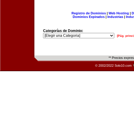
Registro de Dominios
|
Web Hosting
|
D
Dominios Expirados
|
Industrias
|
Indu
Categorías de Dominio:
[Pág. princi
** Precios expre
© 2002/2022 Solo10.com