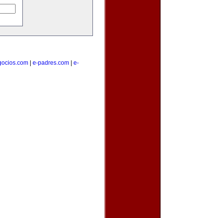
gocios.com
|
e-padres.com
|
e-