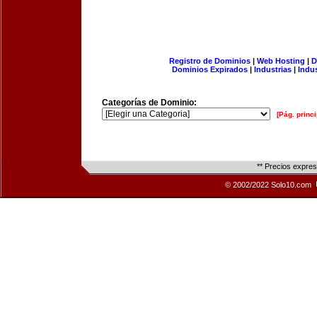
Registro de Dominios
|
Web Hosting
|
D
Dominios Expirados
|
Industrias
|
Indu
Categorías de Dominio:
[Pág. princi
** Precios expre
© 2002/2022 Solo10.com