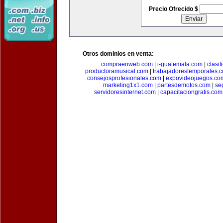
Precio Ofrecido $
Otros dominios en venta:
compraenweb.com
|
i-guatemala.com
|
clasi
productoramusical.com
|
trabajadorestemporales.
consejosprofesionales.com
|
expovideojuegos.co
marketing1x1.com
|
partesdemotos.com
|
se
servidoresinternet.com
|
capacitaciongratis.com