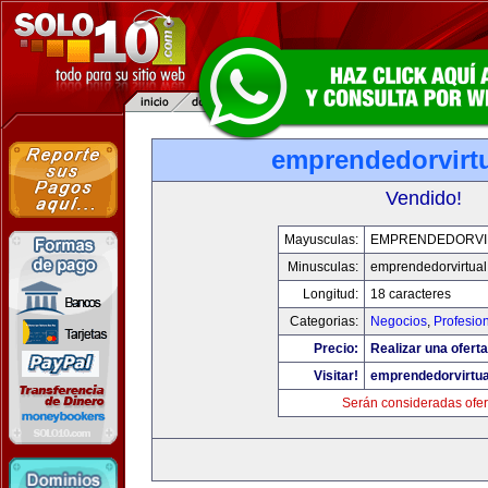
emprendedorvirt
Vendido!
Mayusculas:
EMPRENDEDORVI
Minusculas:
emprendedorvirtua
Longitud:
18 caracteres
Categorias:
Negocios
,
Profesio
Precio:
Realizar una oferta
Visitar!
emprendedorvirtu
Serán consideradas ofer