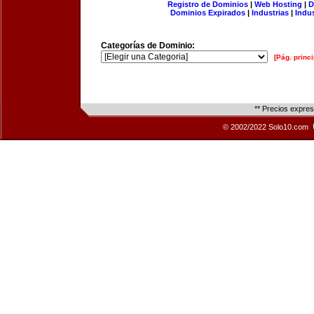
Registro de Dominios
|
Web Hosting
|
D
Dominios Expirados
|
Industrias
|
Indu
Categorías de Dominio:
[Pág. princi
** Precios expre
© 2002/2022 Solo10.com