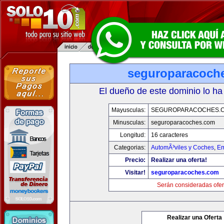
seguroparacoch
El dueño de este dominio lo ha
Mayusculas:
SEGUROPARACOCHES.
Minusculas:
seguroparacoches.com
Longitud:
16 caracteres
Categorias:
AutomÃ³viles y Coches
,
Em
Precio:
Realizar una oferta!
Visitar!
seguroparacoches.com
Serán consideradas ofer
Realizar una Oferta