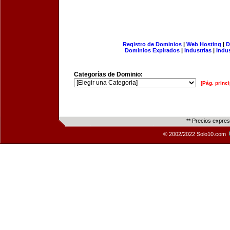
Registro de Dominios
|
Web Hosting
|
D
Dominios Expirados
|
Industrias
|
Indu
Categorías de Dominio:
[Pág. princi
** Precios expre
© 2002/2022 Solo10.com