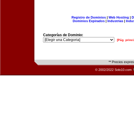
Registro de Dominios
|
Web Hosting
|
D
Dominios Expirados
|
Industrias
|
Indu
Categorías de Dominio:
[Pág. princi
** Precios expre
© 2002/2022 Solo10.com