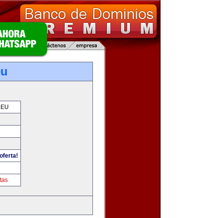
eu
.EU
oferta!
tas