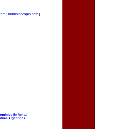
com
|
dominiopropio.com
|
ominios En Venta
strias Argentinas