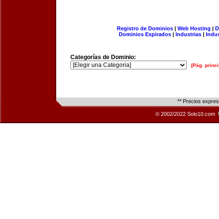
Registro de Dominios
|
Web Hosting
|
D
Dominios Expirados
|
Industrias
|
Indu
Categorías de Dominio:
[Pág. princi
** Precios expre
© 2002/2022 Solo10.com