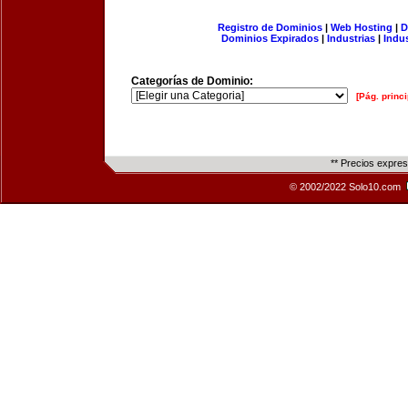
Registro de Dominios
|
Web Hosting
|
D
Dominios Expirados
|
Industrias
|
Indu
Categorías de Dominio:
[Pág. princi
** Precios expre
© 2002/2022 Solo10.com