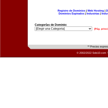
Registro de Dominios
|
Web Hosting
|
D
Dominios Expirados
|
Industrias
|
Indu
Categorías de Dominio:
[Pág. princi
** Precios expre
© 2002/2022 Solo10.com