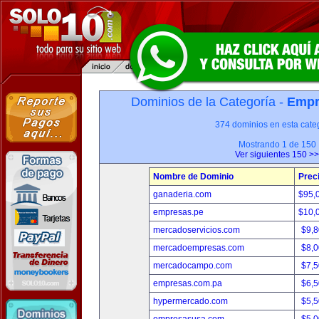
Dominios de la Categoría -
Empr
374 dominios en esta categ
Mostrando 1 de 150
Ver siguientes 150 >>
Nombre de Dominio
Prec
ganaderia.com
$95,
empresas.pe
$10,
mercadoservicios.com
$9,
mercadoempresas.com
$8,
mercadocampo.com
$7,
empresas.com.pa
$6,
hypermercado.com
$5,