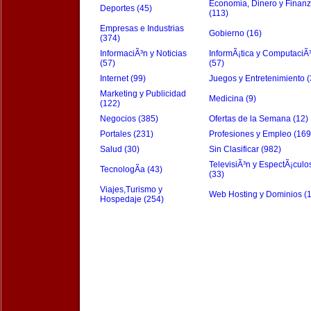
Economia, Dinero y Finan
Deportes (45)
(113)
Empresas e Industrias
Gobierno (16)
(374)
InformaciÃ³n y Noticias
InformÃ¡tica y ComputaciÃ
(57)
(57)
Internet (99)
Juegos y Entretenimiento (
Marketing y Publicidad
Medicina (9)
(122)
Negocios (385)
Ofertas de la Semana (12)
Portales (231)
Profesiones y Empleo (169
Salud (30)
Sin Clasificar (982)
TelevisiÃ³n y EspectÃ¡culo
TecnologÃ­a (43)
(33)
Viajes,Turismo y
Web Hosting y Dominios (
Hospedaje (254)