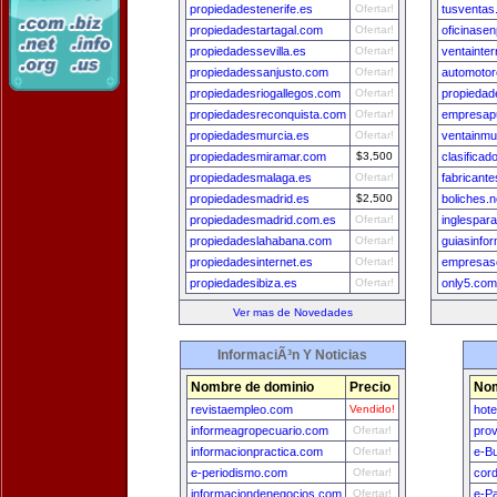
propiedadestenerife.es
Ofertar!
tusventas
propiedadestartagal.com
Ofertar!
oficinase
propiedadessevilla.es
Ofertar!
ventainte
propiedadessanjusto.com
Ofertar!
automotor
propiedadesriogallegos.com
Ofertar!
propieda
propiedadesreconquista.com
Ofertar!
empresapu
propiedadesmurcia.es
Ofertar!
ventainmu
propiedadesmiramar.com
$3,500
clasificado
propiedadesmalaga.es
Ofertar!
fabricant
propiedadesmadrid.es
$2,500
boliches.n
propiedadesmadrid.com.es
Ofertar!
inglespa
propiedadeslahabana.com
Ofertar!
guiasinfo
propiedadesinternet.es
Ofertar!
empresas
propiedadesibiza.es
Ofertar!
only5.com
Ver mas de Novedades
InformaciÃ³n Y Noticias
Nombre de dominio
Precio
Nom
revistaempleo.com
Vendido!
hot
informeagropecuario.com
Ofertar!
prov
informacionpractica.com
Ofertar!
e-B
e-periodismo.com
Ofertar!
cor
informaciondenegocios.com
Ofertar!
e-P