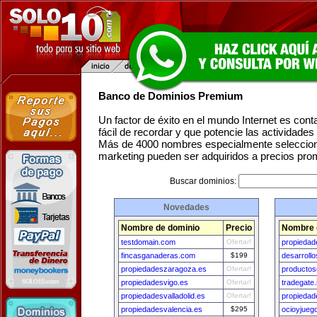
Banco de Dominios Premium
Un factor de éxito en el mundo Internet es con
fácil de recordar y que potencie las actividade
Más de 4000 nombres especialmente seleccion
marketing pueden ser adquiridos a precios pro
Buscar dominios:
Novedades
Nombre de dominio
Precio
Nombre 
testdomain.com
Ofertar!
propiedad
fincasganaderas.com
$199
desarroll
propiedadeszaragoza.es
Ofertar!
producto
propiedadesvigo.es
Ofertar!
tradegate.
propiedadesvalladolid.es
Ofertar!
propiedad
propiedadesvalencia.es
$295
ocioyjueg