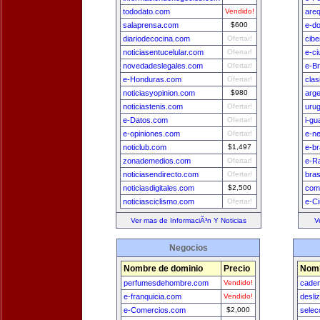
tododato.com
Vendido!
areq
salaprensa.com
$600
e-d
diariodecocina.com
Ofertar!
cib
noticiasentucelular.com
Ofertar!
e-c
novedadeslegales.com
Ofertar!
e-Br
e-Honduras.com
Ofertar!
clas
noticiasyopinion.com
$980
arge
noticiastenis.com
Ofertar!
uru
e-Datos.com
Ofertar!
i-g
e-opiniones.com
Ofertar!
e-n
noticlub.com
$1,497
e-br
zonademedios.com
Ofertar!
e-R
noticiasendirecto.com
Ofertar!
bras
noticiasdigitales.com
$2,500
com
noticiasciclismo.com
Ofertar!
e-Ci
Ver mas de InformaciÃ³n Y Noticias
V
Negocios
Nombre de dominio
Precio
Nomb
perfumesdehombre.com
Vendido!
caden
e-franquicia.com
Vendido!
desli
e-Comercios.com
$2,000
selec