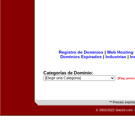
Registro de Dominios
|
Web Hosting
Dominios Expirados
|
Industrias
|
In
Categorías de Dominio:
[Pág. princi
** Precios expre
© 2002/2022 Solo10.com