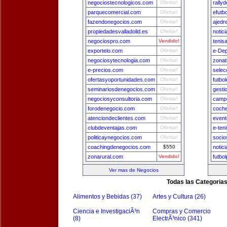
negociostecnologicos.com
Ofertar!
rally
parquecomercial.com
Ofertar!
efutb
fazendonegocios.com
Ofertar!
ajedr
propiedadesvalladolid.es
Ofertar!
notic
negociospro.com
Vendido!
tenis
exportelo.com
Ofertar!
e-De
negociosytecnologia.com
Ofertar!
zona
e-precios.com
Ofertar!
selec
ofertasyoportunidades.com
Ofertar!
futbo
seminariosdenegocios.com
Ofertar!
gesti
negociosyconsultoria.com
Ofertar!
camp
forodenegocio.com
Ofertar!
coch
atenciondeclientes.com
Ofertar!
event
clubdeventajas.com
Ofertar!
e-ten
politicaynegocios.com
Ofertar!
socio
coachingdenegocios.com
$550
notic
zonarural.com
Vendido!
futbo
Ver mas de Negocios
Todas las Categoria
Alimentos y Bebidas (37)
Artes y Cultura (26)
Ciencia e InvestigaciÃ³n
Compras y Comercio
(8)
ElectrÃ³nico (341)